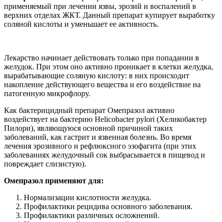
применяемый при лечении язвы, эрозий и воспалений в
верхних отделах ЖКТ. Данный препарат купирует выработку
соляной кислоты и уменьшает ее активность.
Лекарство начинает действовать только при попадании в
желудок. При этом оно активно проникает в клетки желудка,
вырабатывающие соляную кислоту: в них происходит
накопление действующего вещества и его воздействие на
патогенную микрофлору.
Как бактерицидный препарат Омепразол активно
воздействует на бактерию Helicobacter pylori (Хеликобактер
Пилори), являющуюся основной причиной таких
заболеваний, как гастрит и язвенная болезнь. Во время
лечения эрозивного и рефлюксного эзофагита (при этих
заболеваниях желудочный сок выбрасывается в пищевод и
повреждает слизистую).
Омепразол применяют для:
Нормализации кислотности желудка.
Профилактики рецидива основного заболевания.
Профилактики различных осложнений.