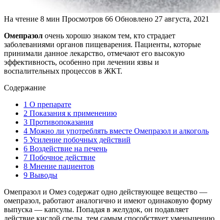
На чтение
8 мин
Просмотров
66
Обновлено
27 августа, 2021
Омепразол
очень хорошо знаком тем, кто страдает
заболеваниями органов пищеварения. Пациенты, которые
принимали данное лекарство, отмечают его высокую
эффективность, особенно при лечении язвы и
воспалительных процессов в ЖКТ.
Содержание
1
О препарате
2
Показания к применению
3
Противопоказания
4
Можно ли употреблять вместе Омепразол и алкоголь
5
Усиление побочных действий
6
Воздействие на печень
7
Побочное действие
8
Мнение пациентов
9
Выводы
Омепразол и Омез содержат одно действующее вещество —
омепразол, работают аналогично и имеют одинаковую форму
выпуска — капсулы. Попадая в желудок, он подавляет
действие кислой среды, тем самым способствует уменьшению