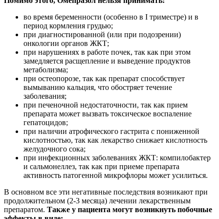
Помимо этого, Омепразол нельзя принимать:
во время беременности (особенно в I триместре) и в
период кормления грудью;
при диагностированной (или при подозрении)
онкологии органов ЖКТ;
при нарушениях в работе почек, так как при этом
замедляется расщепление и выведение продуктов
метаболизма;
при остеопорозе, так как препарат способствует
вымыванию кальция, что обостряет течение
заболевания;
при печеночной недостаточности, так как прием
препарата может вызвать токсическое воспаление
гепатоцидов;
при наличии атрофического гастрита с пониженной
кислотностью, так как лекарство снижает кислотность
желудочного сока;
при инфекционных заболеваниях ЖКТ: компилобактер
и сальмонеллез, так как при приеме препарата
активность патогенной микрофлоры может усилиться.
В основном все эти негативные последствия возникают при
продолжительном (2-3 месяца) лечении лекарственным
препаратом.
Также у пациента могут возникнуть побочные
эффекты в виде: