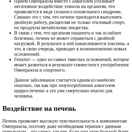
Прием Омепразола вместе с алкоголем усиливает
негативное воздействие этанола на организм, что
проявляется в виде сильного похмельного синдрома.
Связано это с тем, что печени приходится выполнять
двойную работу, расщепляя не только этиловый спирт,
но продукты метаболизма лекарства.
В связи с тем, что организм пациента и так ослаблен
болезнью, печень не может справиться с двойной
нагрузкой. В результате в ней накапливаются токсины, а
это, в свою очередь, приводит к возникновению новых
осложнений.
Гепатит — одно из самых тяжелых осложнений, которое
может развиться в результате совместного употребления
Омепразола и спиртного.
Данное заболевание считается одним из наиболее
опасных, так как при злоупотреблении алкоголем
цирроз печени: а это уже смертельно опасно для
человека.
Воздействие на печень
Печень проявляет высокую чувствительность к компонентам
Омепразола, поэтому даже необходимая терапия с данным
препаратом – это стресс для нее. Если при этом больной будет