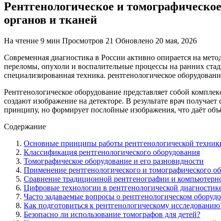
Рентгенологическое и томографическое
органов и тканей
На чтение
9 мин
Просмотров
21
Обновлено
20 мая, 2026
Современная диагностика в России активно опирается на мето
переломы, опухоли и воспалительные процессы на ранних стад
специализированная техника. рентгенологическое оборудовани
Рентгенологическое оборудование представляет собой комплекс
создают изображение на детекторе. В результате врач получае
принципу, но формирует послойные изображения, что даёт объ
Содержание
Основные принципы работы рентгенологической техник
Классификация рентгенологического оборудования
Томографическое оборудование и его разновидности
Применение рентгенологического и томографического об
Сравнение традиционной рентгенографии и компьютерн
Цифровые технологии в рентгенологической диагностик
Часто задаваемые вопросы о рентгенологическом оборуд
Как подготовиться к рентгенологическому исследованию
Безопасно ли использование томографов для детей?