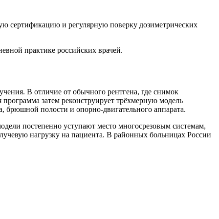
ьную сертификацию и регулярную поверку дозиметрических
невной практике российских врачей.
чения. В отличие от обычного рентгена, где снимок
я программа затем реконструирует трёхмерную модель
а, брюшной полости и опорно-двигательного аппарата.
модели постепенно уступают место многосрезовым системам,
т лучевую нагрузку на пациента. В районных больницах России