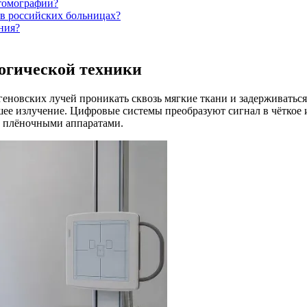
томографии?
 в российских больницах?
ния?
огической техники
геновских лучей проникать сквозь мягкие ткани и задерживатьс
ее излучение. Цифровые системы преобразуют сигнал в чёткое и
и плёночными аппаратами.