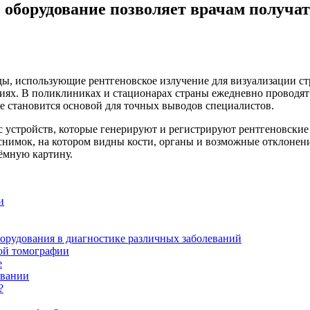
 оборудование позволяет врачам получа
ды, использующие рентгеновское излучение для визуализации с
иях. В поликлиниках и стационарах страны ежедневно проводят 
е становится основой для точных выводов специалистов.
 устройств, которые генерируют и регистрируют рентгеновские 
т снимок, на котором видны кости, органы и возможные отклоне
ёмную картину.
и
орудования в диагностике различных заболеваний
ой томографии
е
овании
?