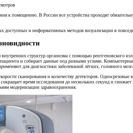
смотров
ания к помещению. В России все устройства проходят обязател
мых доступных и информативных методов визуализации в повсед
азновидности
внутренних структур организма с помощью рентгеновского излу
 пациента и собирает данные под разными углами. Компьютерна
применяют для диагностики заболеваний лёгких, головного мозг
корости сканирования и количеству детекторов. Односрезовые 
о сокращает время исследования до нескольких секунд и снижае
грамм модернизации здравоохранения.