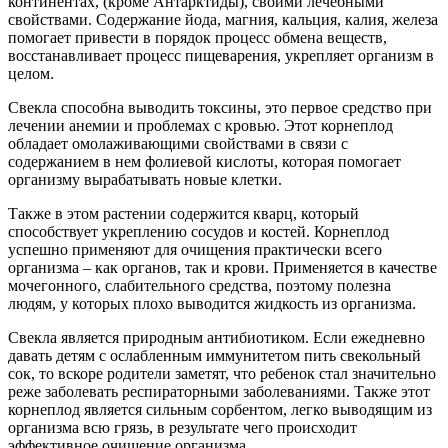
континентах, (кроме Антарктиды), своими лечебными
свойствами. Содержание йода, магния, кальция, калия, железа
помогает привести в порядок процесс обмена веществ,
восстанавливает процесс пищеварения, укрепляет организм в
целом.
Свекла способна выводить токсины, это первое средство при
лечении анемии и проблемах с кровью. Этот корнеплод
обладает омолаживающими свойствами в связи с
содержанием в нем фолиевой кислоты, которая помогает
организму вырабатывать новые клетки.
Также в этом растении содержится кварц, который
способствует укреплению сосудов и костей. Корнеплод
успешно применяют для очищения практически всего
организма – как органов, так и крови. Применяется в качестве
мочегонного, слабительного средства, поэтому полезна
людям, у которых плохо выводится жидкость из организма.
Свекла является природным антибиотиком. Если ежедневно
давать детям с ослабленным иммунитетом пить свекольный
сок, то вскоре родители заметят, что ребенок стал значительно
реже заболевать респираторными заболеваниями. Также этот
корнеплод является сильным сорбентом, легко выводящим из
организма всю грязь, в результате чего происходит
эффективное очищение организма.