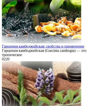
Гарциния камбоджийская: свойства и применение
Гарциния камбоджийская (Garcinia cambogia) — это
тропическое
0
220