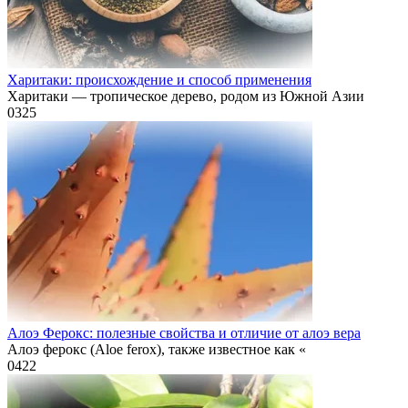
Харитаки: происхождение и способ применения
Харитаки — тропическое дерево, родом из Южной Азии
0
325
Алоэ Ферокс: полезные свойства и отличие от алоэ вера
Алоэ ферокс (Aloe ferox), также известное как «
0
422