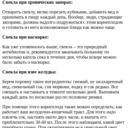
Свекла при хронических запорах:
Отварить свеклу, мелко порезать кубиками, добавить мед и
принимать в пищу каждый день. Вообще, люди, страдающие
запорами, должны надолго подружиться с этим корнеплодом
и готовить из него всевозможные блюда как можно чаще.
Свекла при насморке:
Как уже упоминалось выше, свекла – это природный
антибиотик и, рекомендуется закапывать больному по
несколько капель сока в течение дня, чтобы вскоре можно
было забыть о насморке.
Свекла при язве желудка:
Берем поровну такие ингредиенты: свежий, не засахаренный
мед, свекольный сок, сок моркови, водку и сок редьки. Все
смешать и настаивать в темноте несколько дней. Выпиваем
каждый день по несколько раз по половине рюмки.
При помощи этого корнеплода также можно определить, как
работает ваш желудочно-кишечный тракт. Для этого надо
извлечь сок, настоять около двух часов, и выпить его
приблизительно 30-40 мл. После этого наблюдаем, какой цвет
приобрела урина. При окрашивании ее в свекольный цвет,