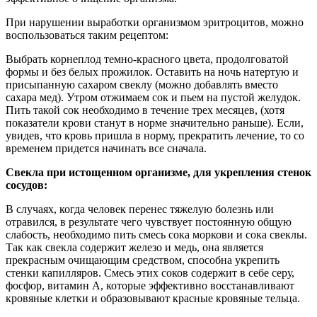
При нарушении выработки организмом эритроцитов, можно
воспользоваться таким рецептом:
Выбрать корнеплод темно-красного цвета, продолговатой
формы и без белых прожилок. Оставить на ночь натертую и
присыпанную сахаром свеклу (можно добавлять вместо
сахара мед). Утром отжимаем сок и пьем на пустой желудок.
Пить такой сок необходимо в течение трех месяцев, (хотя
показатели крови станут в норме значительно раньше). Если,
увидев, что кровь пришла в норму, прекратить лечение, то со
временем придется начинать все сначала.
Свекла при истощенном организме, для укрепления стенок
сосудов:
В случаях, когда человек перенес тяжелую болезнь или
отравился, в результате чего чувствует постоянную общую
слабость, необходимо пить смесь сока моркови и сока свеклы.
Так как свекла содержит железо и медь, она является
прекрасным очищающим средством, способна укрепить
стенки капилляров. Смесь этих соков содержит в себе серу,
фосфор, витамин А, которые эффективно восстанавливают
кровяные клетки и образовывают красные кровяные тельца.