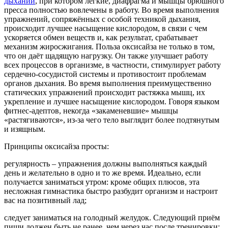
дыхании
, при котором лёгкие, диафрагма и мышцы брюшного
пресса полностью вовлечены в работу. Во время выполнения
упражнений, сопряжённых с особой техникой дыхания,
происходит лучшее насыщение кислородом, в связи с чем
ускоряется обмен веществ и, как результат, срабатывает
механизм жиросжигания. Польза оксисайза не только в том,
что он даёт щадящую нагрузку. Он также улучшает работу
всех процессов в организме, в частности, стимулирует работу
сердечно-сосудистой системы и противостоит проблемам
органов дыхания. Во время выполнения преимущественно
статических упражнений происходит растяжка мышц, их
укрепление и лучшее насыщение кислородом. Говоря языком
фитнес-адептов, некогда «закаменевшие» мышцы
«растягиваются», из-за чего тело выглядит более подтянутым
и изящным.
Принципы оксисайза просты:
регулярность – упражнения должны выполняться каждый
день и желательно в одно и то же время. Идеально, если
получается заниматься утром: кроме общих плюсов, эта
несложная гимнастика быстро разбудит организм и настроит
вас на позитивный лад;
следует заниматься на голодный желудок. Следующий приём
пищи должен быть не ранее, чем через час после тренировки;