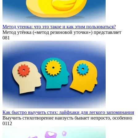
Метод утенка: что это такое и как этим пользоваться?
Метод утёнка («метод резиновой уточки») представляет
0
81
Как быстро выучить стих: лайфхаки для легкого запоминания
Выучить стихотворение наизусть бывает непросто, особенно
0
112