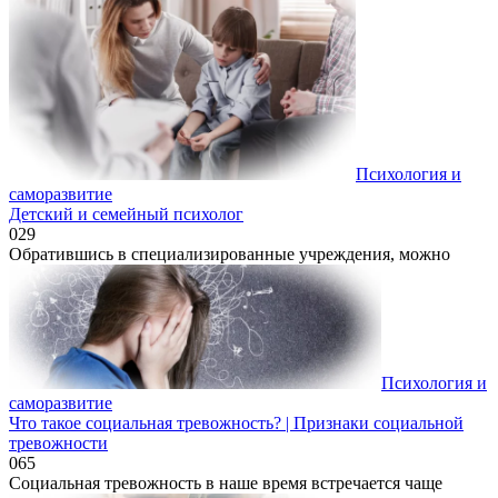
Психология и
саморазвитие
Детский и семейный психолог
0
29
Обратившись в специализированные учреждения, можно
Психология и
саморазвитие
Что такое социальная тревожность? | Признаки социальной
тревожности
0
65
Социальная тревожность в наше время встречается чаще