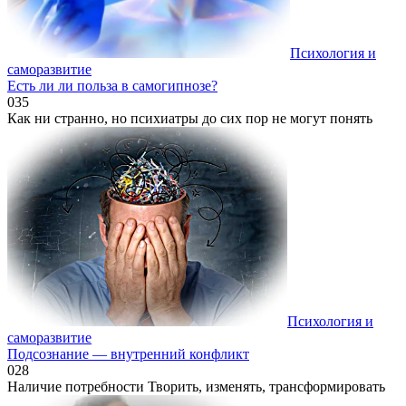
Психология и
саморазвитие
Есть ли ли польза в самогипнозе?
0
35
Как ни странно, но психиатры до сих пор не могут понять
Психология и
саморазвитие
Подсознание — внутренний конфликт
0
28
Наличие потребности Творить, изменять, трансформировать